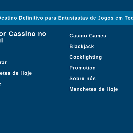
Destino Definitivo para Entusiastas de Jogos em T
or Cassino no
Casino Games
l
Blackjack
Cockfighting
rar
Promotion
etes de Hoje
Sobre nós
e
Manchetes de Hoje