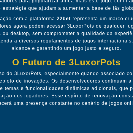
sadores para popularizar ainda mais este jogo, com tr
e estratégia que ajudam a aumentar a base de fãs glob
ração com a plataforma
22bet
representa um marco cruc
adores agora podem acessar 3LuxorPots de qualquer lu
s ou desktop, sem comprometer a qualidade da experiê
tenda a diversos regulamentos de jogos internacionai
alcance e garantindo um jogo justo e seguro.
O Futuro de 3LuxorPots
esso do 3LuxorPots, especialmente quando associado co
repleto de inovações. Os desenvolvedores continuam a
e temas e funcionalidades dinâmicas adicionais, que 
nação dos jogadores. Esse espírito de renovação const
cerá uma presença constante no cenário de jogos onli