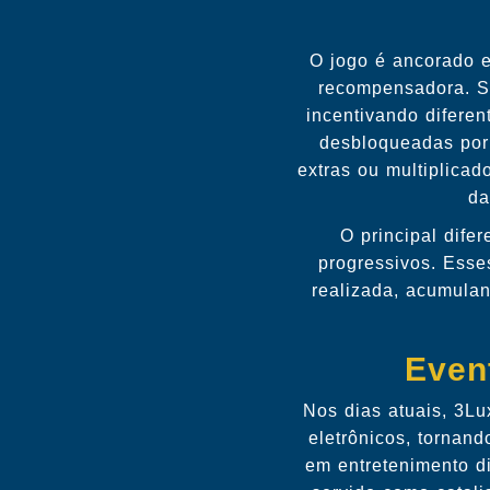
O jogo é ancorado e
recompensadora. Sã
incentivando difere
desbloqueadas por
extras ou multiplica
da
O principal dife
progressivos. Ess
realizada, acumulan
Even
Nos dias atuais, 3L
eletrônicos, tornan
em entretenimento di