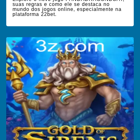
suas regras e como ele se destaca no
mundo dos jogos online, especialmente na
plataforma 22bet.