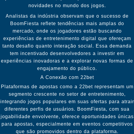
novidades no mundo dos jogos.
Analistas da indústria observam que o sucesso de
BoomFiesta reflete tendências mais amplas do
mercado, onde os jogadores estão buscando
experiências de entretenimento digital que ofereçam
tanto desafio quanto interação social. Essa demanda
tem incentivado desenvolvedores a investir em
experiências inovadoras e a explorar novas formas de
engajamento do público.
A Conexão com 22bet
Plataformas de apostas como a 22bet representam um
segmento crescente no setor de entretenimento,
integrando jogos populares em suas ofertas para atrair
diferentes perfis de usuários. BoomFiesta, com sua
jogabilidade envolvente, oferece oportunidades únicas
para apostas, especialmente em eventos competitivos
que são promovidos dentro da plataforma.