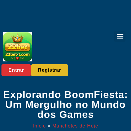
Casino Gam
Manchetes de 
Entrar
Registrar
Explorando BoomFiesta:
Um Mergulho no Mundo
dos Games
Início
»
Manchetes de Hoje