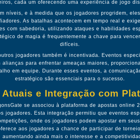
eiros, cada um oferecendo uma experiência de jogo dist
m níveis, e à medida que os jogadores progridem, eles
fiadores. As batalhas acontecem em tempo real e exig
s com sabedoria, utilizando ataques e habilidades e
atégico de magia é frequentemente a chave para vence
difíceis.
utros jogadores também é incentivada. Eventos espec
 alianças para enfrentar ameaças maiores, proporcio
alho em equipe. Durante esses eventos, a comunicaçã
estratégico são essenciais para o sucesso.
 Atuais e Integração com Pla
onsGate se associou à plataforma de apostas online 2
os jogadores. Esta integração permitiu que eventos esp
ompetições, onde os jogadores podem apostar em seus
oferece aos jogadores a chance de participar de tornei
, aumentando ainda mais o interesse e a competitivida