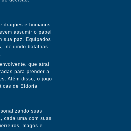
de dragões e humanos
devem assumir o papel
am sua paz. Equipados
, incluindo batalhas
.
envolvente, que atrai
radas para prender a
es. Além disso, o jogo
ticas de Eldoria.
rsonalizando suas
is, cada uma com suas
uerreiros, magos e