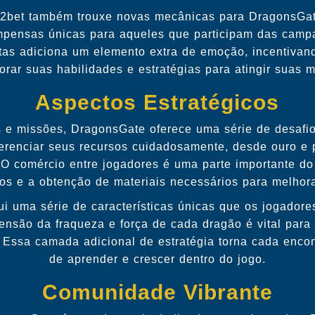
22bet também trouxe novas mecânicas para DragonsGa
mpensas únicas para aqueles que participam das camp
tas adiciona um elemento extra de emoção, incentivan
orar suas habilidades e estratégias para atingir suas m
Aspectos Estratégicos
 e missões, DragonsGate oferece uma série de desafio
erenciar seus recursos cuidadosamente, desde ouro e 
O comércio entre jogadores é uma parte importante do 
aros e a obtenção de materiais necessários para melhora
i uma série de características únicas que os jogadore
ensão da fraqueza e força de cada dragão é vital para 
 Essa camada adicional de estratégia torna cada enco
de aprender e crescer dentro do jogo.
Comunidade Vibrante