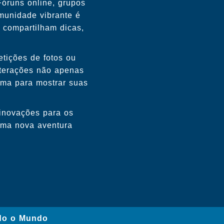
óruns online, grupos
omunidade vibrante é
 compartilham dicas,
tições de fotos ou
nterações não apenas
rma para mostrar suas
 inovações para os
uma nova aventura
odo o Mundo