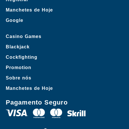
Manchetes de Hoje
Google
Casino Games
Blackjack
Cockfighting
Promotion
Sobre nós
Manchetes de Hoje
Pagamento Seguro