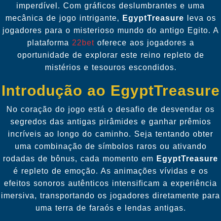
imperdível. Com gráficos deslumbrantes e uma
mecânica de jogo intrigante,
EgyptTreasure
leva os
jogadores para o misterioso mundo do antigo Egito. A
plataforma
22bet
oferece aos jogadores a
oportunidade de explorar este reino repleto de
mistérios e tesouros escondidos.
Introdução ao EgyptTreasure
No coração do jogo está o desafio de desvendar os
segredos das antigas pirâmides e ganhar prêmios
incríveis ao longo do caminho. Seja tentando obter
uma combinação de símbolos raros ou ativando
rodadas de bônus, cada momento em
EgyptTreasure
é repleto de emoção. As animações vívidas e os
efeitos sonoros autênticos intensificam a experiência
imersiva, transportando os jogadores diretamente para
uma terra de faraós e lendas antigas.