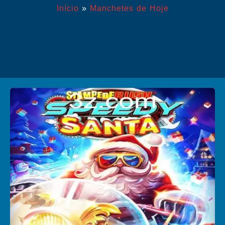
Início
»
Manchetes de Hoje