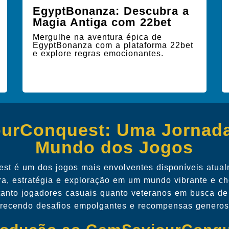
EgyptBonanza: Descubra a
Magia Antiga com 22bet
Mergulhe na aventura épica de
EgyptBonanza com a plataforma 22bet
e explore regras emocionantes.
urConquest: Uma Jornada
Mundo dos Jogos
t é um dos jogos mais envolventes disponíveis atua
a, estratégia e exploração em um mundo vibrante e ch
i tanto jogadores casuais quanto veteranos em busca de
erecendo desafios empolgantes e recompensas generos