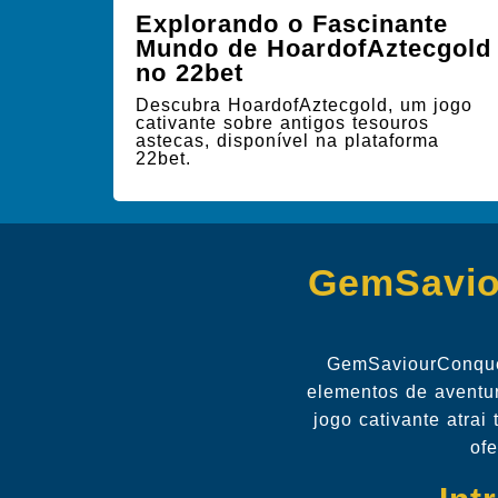
Explorando o Fascinante
Mundo de HoardofAztecgold
no 22bet
Descubra HoardofAztecgold, um jogo
cativante sobre antigos tesouros
astecas, disponível na plataforma
22bet.
GemSavio
GemSaviourConques
elementos de aventur
jogo cativante atra
of