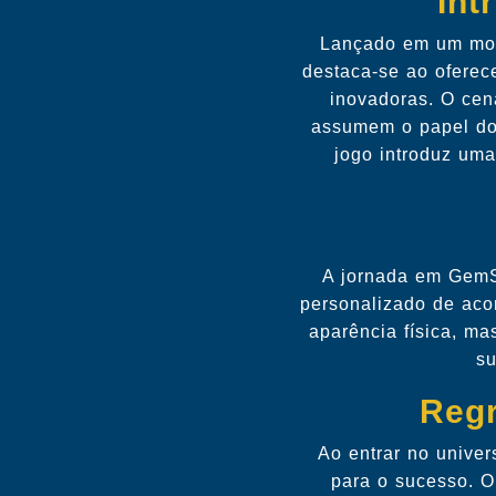
Int
Lançado em um mom
destaca-se ao oferece
inovadoras. O cen
assumem o papel do h
jogo introduz uma
A jornada em GemS
personalizado de aco
aparência física, m
su
Regr
Ao entrar no unive
para o sucesso. O