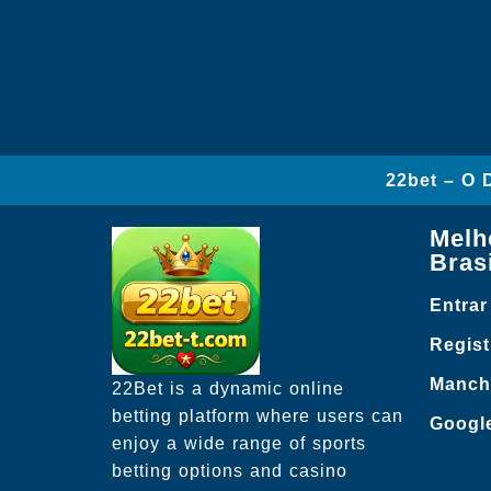
22bet – O 
Melh
Brasi
Entrar
Regist
Manch
22Bet is a dynamic online
betting platform where users can
Googl
enjoy a wide range of sports
betting options and casino