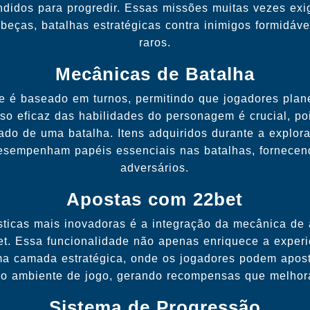
ndidos para progredir. Essas missões muitas vezes ex
eças, batalhas estratégicas contra inimigos formidávei
raros.
Mecânicas de Batalha
e é baseado em turnos, permitindo que jogadores pla
so eficaz das habilidades do personagem é crucial, p
tado de uma batalha. Itens adquiridos durante a explo
esempenham papéis essenciais nas batalhas, fornecen
adversários.
Apostas com 22bet
sticas mais inovadoras é a integração da mecânica de 
et. Essa funcionalidade não apenas enriquece a experi
a camada estratégica, onde os jogadores podem apost
do ambiente de jogo, gerando recompensas que melhor
Sistema de Progressão