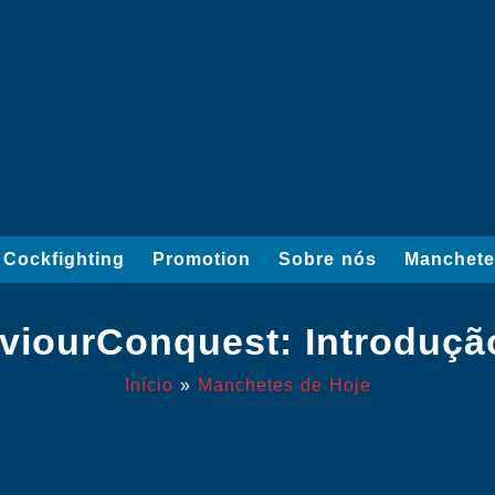
Cockfighting
Promotion
Sobre nós
Manchete
ourConquest: Introdução
Início
»
Manchetes de Hoje