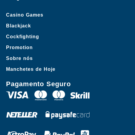
Casino Games
Blackjack
Cockfighting
Promotion
Sobre nós
Manchetes de Hoje
Pagamento Seguro