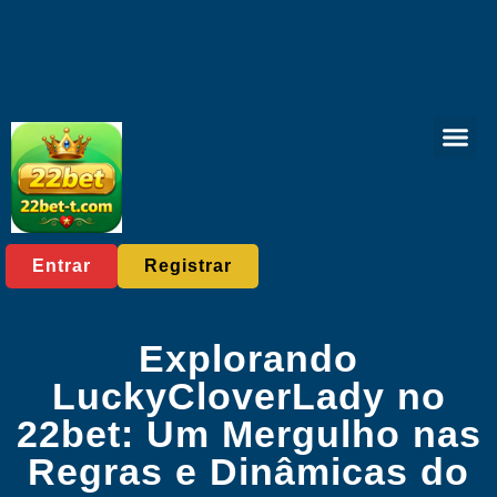
Casino Gam
Manchetes de 
Entrar
Registrar
Explorando
LuckyCloverLady no
22bet: Um Mergulho nas
Regras e Dinâmicas do