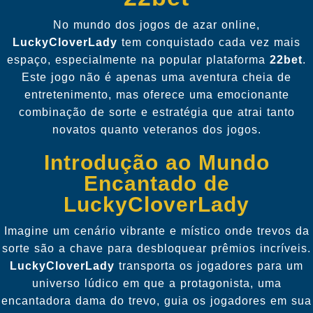
No mundo dos jogos de azar online,
LuckyCloverLady
tem conquistado cada vez mais
espaço, especialmente na popular plataforma
22bet
.
Este jogo não é apenas uma aventura cheia de
entretenimento, mas oferece uma emocionante
combinação de sorte e estratégia que atrai tanto
novatos quanto veteranos dos jogos.
Introdução ao Mundo
Encantado de
LuckyCloverLady
Imagine um cenário vibrante e místico onde trevos da
sorte são a chave para desbloquear prêmios incríveis.
LuckyCloverLady
transporta os jogadores para um
universo lúdico em que a protagonista, uma
encantadora dama do trevo, guia os jogadores em sua