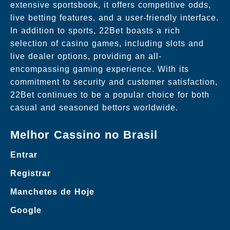
extensive sportsbook, it offers competitive odds,
live betting features, and a user-friendly interface.
In addition to sports, 22Bet boasts a rich
selection of casino games, including slots and
live dealer options, providing an all-
encompassing gaming experience. With its
commitment to security and customer satisfaction,
22Bet continues to be a popular choice for both
casual and seasoned bettors worldwide.
Melhor Cassino no Brasil
Entrar
Registrar
Manchetes de Hoje
Google