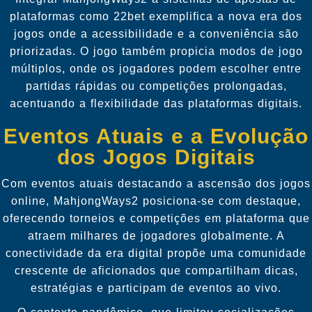
plataformas como 22bet exemplifica a nova era dos
jogos onde a acessibilidade e a conveniência são
priorizadas. O jogo também propicia modos de jogo
múltiplos, onde os jogadores podem escolher entre
partidas rápidas ou competições prolongadas,
acentuando a flexibilidade das plataformas digitais.
Eventos Atuais e a Evolução
dos Jogos Digitais
Com eventos atuais destacando a ascensão dos jogos
online, MahjongWays2 posiciona-se com destaque,
oferecendo torneios e competições em plataforma que
atraem milhares de jogadores globalmente. A
conectividade da era digital propõe uma comunidade
crescente de aficionados que compartilham dicas,
estratégias e participam de eventos ao vivo.