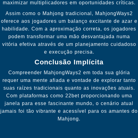
maximizar multiplicadores em oportunidades críticas.
Assim como o Mahjong tradicional, MahjongWays2
oferece aos jogadores um balanço excitante de azar e
habilidade. Com a aproximação correta, os jogadores
podem transformar uma mão desvantajada numa
vitória efetiva através de um planejamento cuidadoso
e execução precisa.
Conclusão Implícita
Compreender MahjongWays2 em toda sua glória
requer uma mente afiada e vontade de explorar tanto
suas raízes tradicionais quanto as inovações atuais.
Com plataformas como 22bet proporcionando uma
janela para esse fascinante mundo, o cenário atual
jamais foi tão vibrante e acessível para os amantes do
Mahjong.