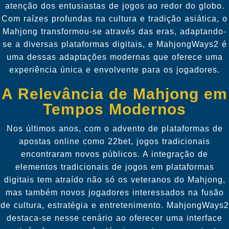
atenção dos entusiastas de jogos ao redor do globo.
Com raízes profundas na cultura e tradição asiática, o
Mahjong transformou-se através das eras, adaptando-
se a diversas plataformas digitais, e MahjongWays2 é
uma dessas adaptações modernas que oferece uma
experiência única e envolvente para os jogadores.
A Relevância de Mahjong em
Tempos Modernos
Nos últimos anos, com o advento de plataformas de
apostas online como 22bet, jogos tradicionais
encontraram novos públicos. A integração de
elementos tradicionais de jogos em plataformas
digitais tem atraído não só os veteranos do Mahjong,
mas também novos jogadores interessados na fusão
de cultura, estratégia e entretenimento. MahjongWays2
destaca-se nesse cenário ao oferecer uma interface