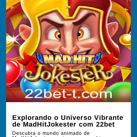
Explorando o Universo Vibrante
de MadHitJokester com 22bet
Descubra o mundo animado de