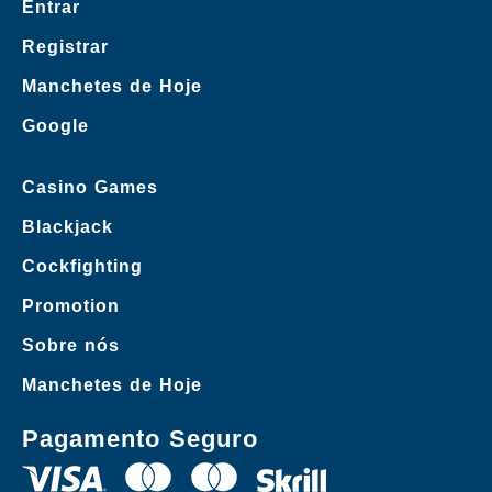
Entrar
Registrar
Manchetes de Hoje
Google
Casino Games
Blackjack
Cockfighting
Promotion
Sobre nós
Manchetes de Hoje
Pagamento Seguro