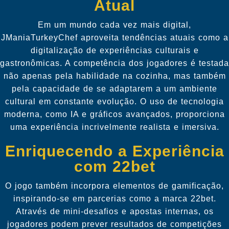
Atual
Em um mundo cada vez mais digital,
JManiaTurkeyChef aproveita tendências atuais como a
digitalização de experiências culturais e
gastronômicas. A competência dos jogadores é testada
não apenas pela habilidade na cozinha, mas também
pela capacidade de se adaptarem a um ambiente
cultural em constante evolução. O uso de tecnologia
moderna, como IA e gráficos avançados, proporciona
uma experiência incrivelmente realista e imersiva.
Enriquecendo a Experiência
com 22bet
O jogo também incorpora elementos de gamificação,
inspirando-se em parcerias como a marca 22bet.
Através de mini-desafios e apostas internas, os
jogadores podem prever resultados de competições