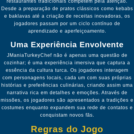
restaurantes tradicionais competem pela atenção.
Desde a preparação de pratos clássicos como kebabs
e baklavas até a criação de receitas inovadoras, os
jogadores passam por um ciclo contínuo de
aprendizado e aperfeiçoamento.
Uma Experiência Envolvente
JManiaTurkeyChef não é apenas uma questão de
cozinhar; é uma experiência imersiva que captura a
essência da cultura turca. Os jogadores interagem
com personagens locais, cada um com suas próprias
histórias e preferências culinárias, criando assim uma
narrativa rica em detalhes e emoções. Através de
missões, os jogadores são apresentados a tradições e
costumes enquanto expandem sua rede de contatos e
conquistam novos fãs.
Regras do Jogo